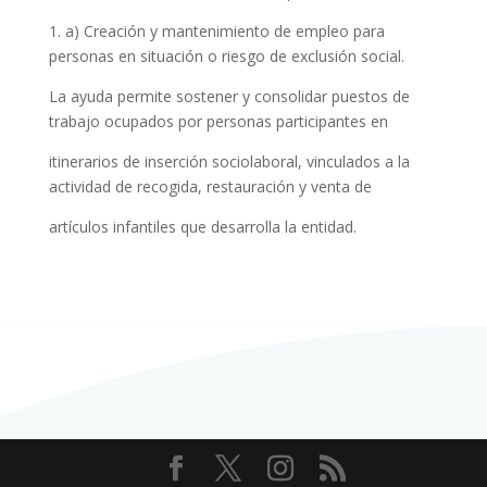
1. a) C
r
eación y manten
i
m
i
ento de emp
l
eo para
personas en s
i
tuación o
r
i
esgo de exclusión socia
l.
La ayuda pe
rm
i
te sostener y conso
l
ida
r
puestos de
t
r
abajo ocupados por personas pa
r
t
i
c
i
pantes en
it
i
nerar
i
os de
i
nserc
i
ón soc
i
o
l
abora
l
, v
i
ncu
l
ados a la
activ
i
dad de
r
ecogida, restauración y venta de
artículos infantiles que desarrolla
la
entidad.