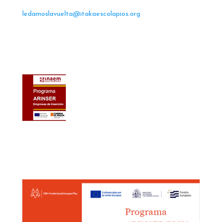
ledamoslavuelta@itakaescolapios.org