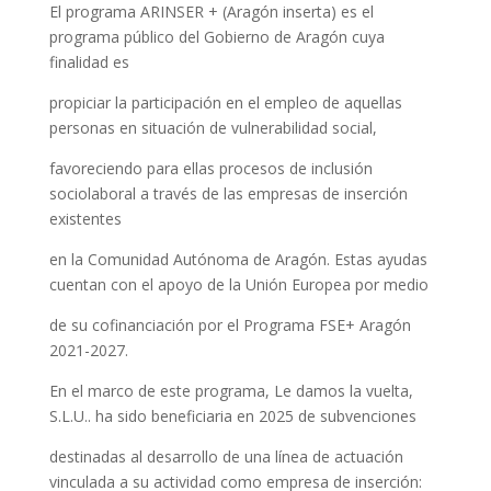
El programa ARINSER + (Aragón inserta) es el
programa público de
l
Gobierno de A
r
agón cuya
finalidad es
p
r
op
i
cia
r
la
pa
r
t
i
cipación en el emp
l
eo de aquellas
personas en s
i
tuación de vu
l
ne
r
ab
i
l
id
a
d
social,
favoreciendo pa
r
a e
l
l
as procesos de
i
nclus
i
ón
socio
l
a
b
o
r
a
l
a través de las emp
r
esas de inserción
existentes
en la Co
m
un
i
dad Autóno
m
a de Aragón. Estas ayudas
cuentan con el apoyo de
la
Unión Europea por med
i
o
de su
co
fi
nanciación
por el Programa
FSE+ Aragón
2021-2027.
En el ma
r
co de este programa, Le damos la vuelta,
S.L.U.. ha sido benefic
i
ar
i
a en 2025 de subvenciones
dest
i
na
d
as a
l
desa
rr
o
ll
o de una línea de actuación
v
i
ncu
l
ada a su act
i
v
id
a
d
como empresa de
i
nserción: