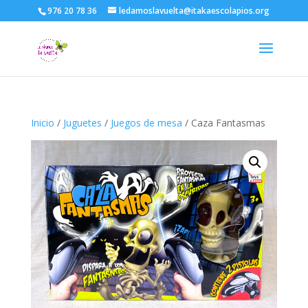
976 20 78 36
ledamoslavuelta@itakaescolapios.org
Inicio
/
Juguetes
/
Juegos de mesa
/ Caza Fantasmas