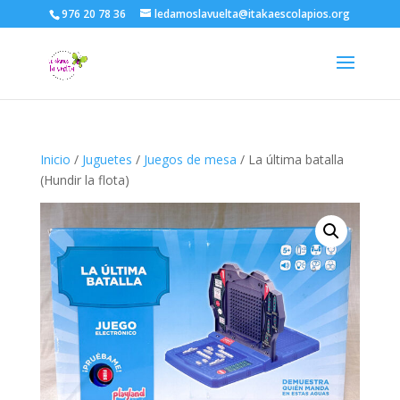
976 20 78 36
ledamoslavuelta@itakaescolapios.org
Inicio
/
Juguetes
/
Juegos de mesa
/ La última batalla
(Hundir la flota)